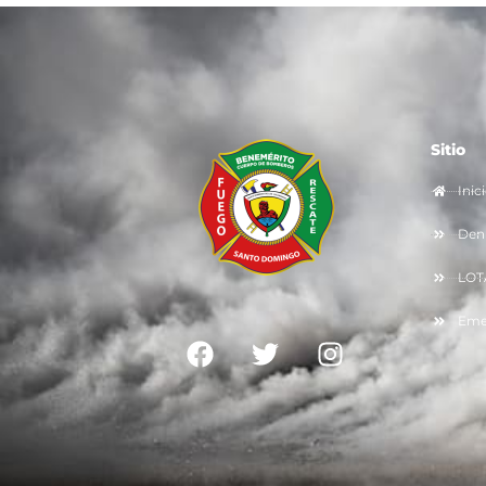
Sitio
Inic
Denu
LOT
Eme