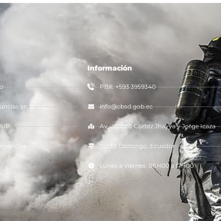
Información
io
PBX: +593 3959340
ncias en Línea
info@cbsd.gob.ec
AIP
Av. Jacinto Cortéz Jhayya y Jorge Icaza
rgencias
Santo Domingo, Ecuador
Lunes a Viernes: 08H00 a 17H00