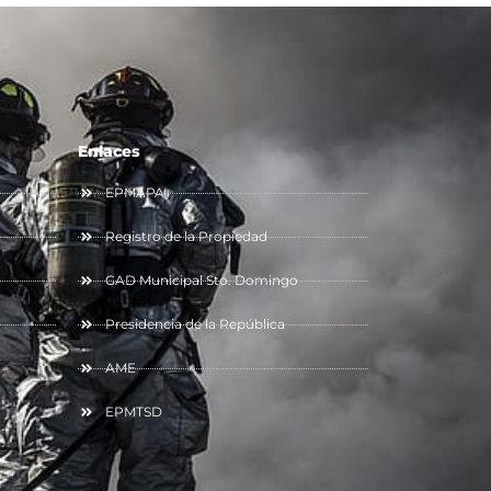
Enlaces
EPMAPA
Registro de la Propiedad
GAD Municipal Sto. Domingo
Presidencia de la República
AME
EPMTSD