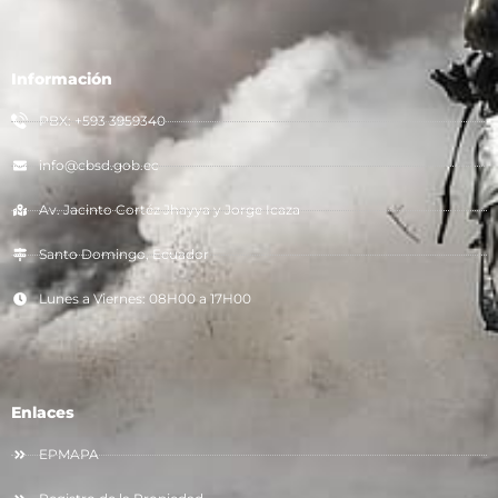
Información
PBX: +593 3959340
info@cbsd.gob.ec
Av. Jacinto Cortéz Jhayya y Jorge Icaza
Santo Domingo, Ecuador
Lunes a Viernes: 08H00 a 17H00
Enlaces
EPMAPA