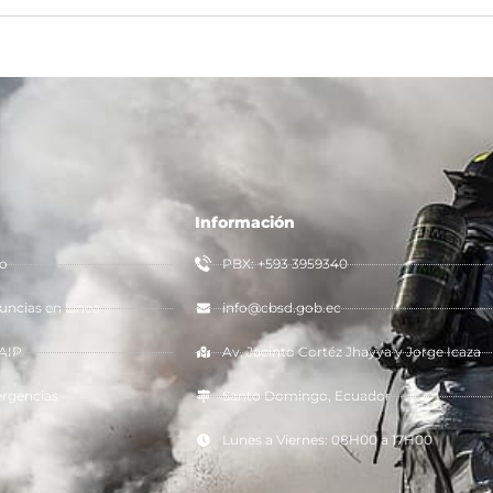
Información
io
PBX: +593 3959340
ncias en Línea
info@cbsd.gob.ec
AIP
Av. Jacinto Cortéz Jhayya y Jorge Icaza
rgencias
Santo Domingo, Ecuador
Lunes a Viernes: 08H00 a 17H00