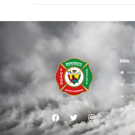
Sitio
Inic
Denu
LOT
Eme