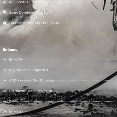
Av. Jacinto Cortéz Jhayya y Jorge Icaza
Santo Domingo, Ecuador
Lunes a Viernes: 08H00 a 17H00
Enlaces
EPMAPA
Registro de la Propiedad
GAD Municipal Sto. Domingo
Presidencia de la República
AME
EPMTSD