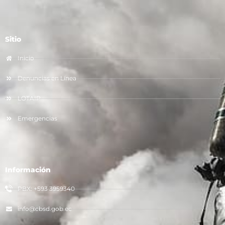
Sitio
Inicio
Denuncias en Línea
LOTAIP
Emergencias
Información
PBX: +593 3959340
info@cbsd.gob.ec