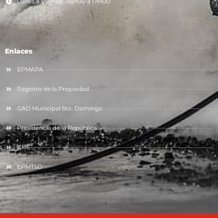
Lunes a Viernes: 08H00 a 17H00
Enlaces
EPMAPA
Registro de la Propiedad
GAD Municipal Sto. Domingo
Presidencia de la República
AME
EPMTSD