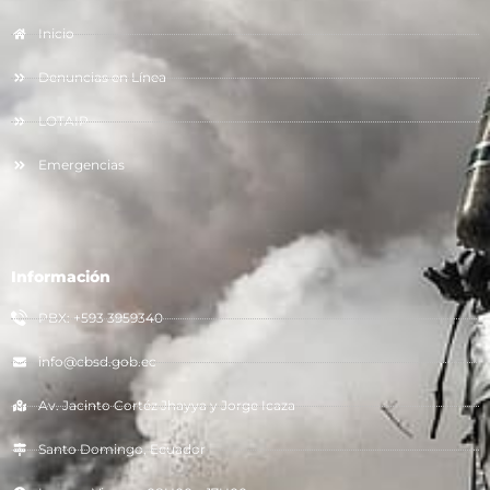
Inicio
Denuncias en Línea
LOTAIP
Emergencias
Información
PBX: +593 3959340
info@cbsd.gob.ec
Av. Jacinto Cortéz Jhayya y Jorge Icaza
Santo Domingo, Ecuador