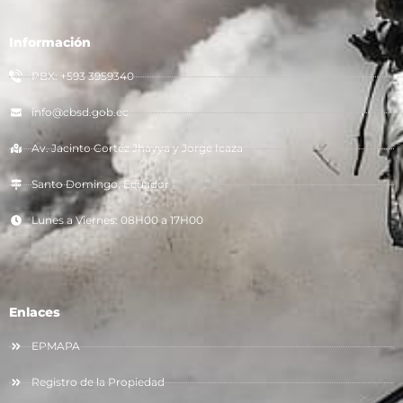
Información
PBX: +593 3959340
info@cbsd.gob.ec
Av. Jacinto Cortéz Jhayya y Jorge Icaza
Santo Domingo, Ecuador
Lunes a Viernes: 08H00 a 17H00
Enlaces
EPMAPA
Registro de la Propiedad