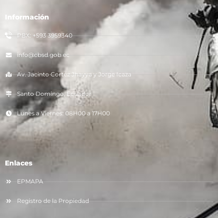
Información
PBX: +593 3959340
info@cbsd.gob.ec
Av. Jacinto Cortéz Jhayya y Jorge Icaza
Santo Domingo, Ecuador
Lunes a Viernes: 08H00 a 17H00
Enlaces
EPMAPA
Registro de la Propiedad