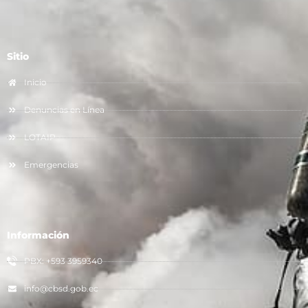
Sitio
Inicio
Denuncias en Línea
LOTAIP
Emergencias
Información
PBX: +593 3959340
info@cbsd.gob.ec