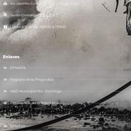
Av. Jacinto Cortéz Jhayya y Jorge Icaza
Santo Domingo, Ecuador
Lunes a Viernes: 08H00 a 17H00
Enlaces
EPMAPA
Registro de la Propiedad
GAD Municipal Sto. Domingo
Presidencia de la República
AME
EPMTSD