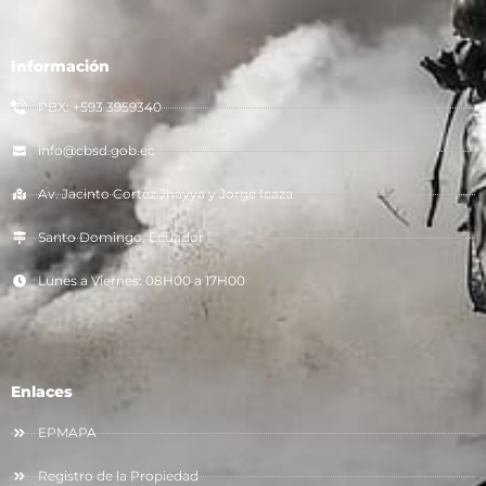
Información
PBX: +593 3959340
info@cbsd.gob.ec
Av. Jacinto Cortéz Jhayya y Jorge Icaza
Santo Domingo, Ecuador
Lunes a Viernes: 08H00 a 17H00
Enlaces
EPMAPA
Registro de la Propiedad