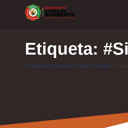
Etiqueta:
#S
Cuerpo de Bomberos Santo Domingo
>
#Sie