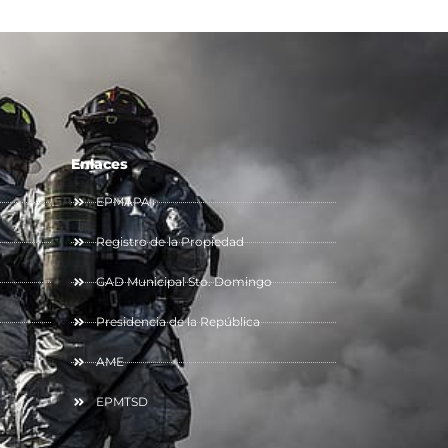
Enlaces
EPMAPA
Registro de la Propiedad
GAD Municipal Sto. Domingo
Presidencia de la República
AME
EPMTSD