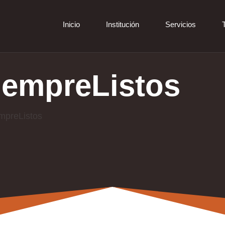
Inicio
Institución
Servicios
iempreListos
mpreListos