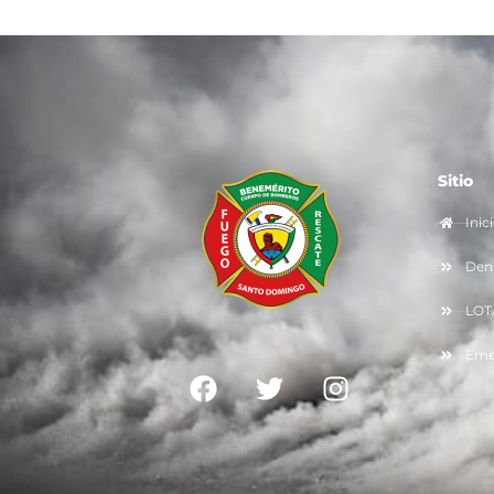
Sitio
Inic
Denu
LOT
Eme