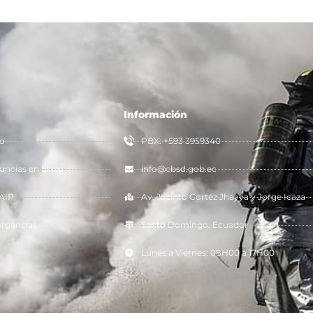
Información
io
PBX: +593 3959340
ncias en Línea
info@cbsd.gob.ec
AIP
Av. Jacinto Cortéz Jhayya y Jorge Icaza
rgencias
Santo Domingo, Ecuador
Lunes a Viernes: 08H00 a 17H00